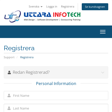
Svenska
Logga in
Registrera
Se kundvagnen
Toggl
navig
Registrera
Support
Registrera
Redan Registrerad?
Personal Information